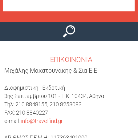
Ο
μ
Ύ
ε
ν
ο
ύ
ΕΠΙΚΟΙΝΩΝΙΑ
Μιχάλης Μακατουνάκης & Σια Ε.Ε
Διαφημιστική - Εκδοτική
3ης Σεπτεμβρίου 101 - Τ.Κ. 10434, Αθήνα
Τηλ: 210 8848155, 210 8253083
FAX: 210 8840227
e-mail:
info@travelfind.gr
ΑΡΙΘΜΟΣ Γ.Ε.Μ.Η.: 117363401000