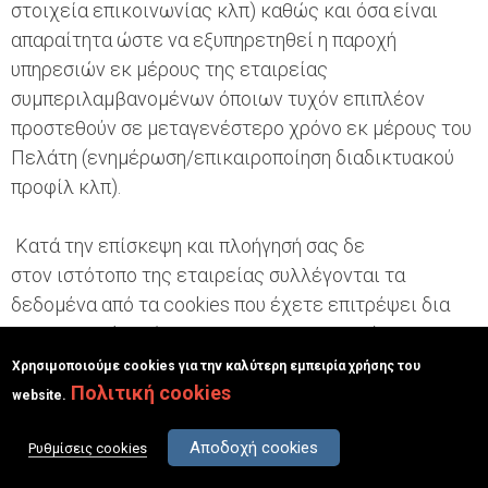
στοιχεία επικοινωνίας κλπ) καθώς και όσα είναι
απαραίτητα ώστε να εξυπηρετηθεί η παροχή
υπηρεσιών εκ μέρους της εταιρείας
συμπεριλαμβανομένων όποιων τυχόν επιπλέον
προστεθούν σε μεταγενέστερο χρόνο εκ μέρους του
Πελάτη (ενημέρωση/επικαιροποίηση διαδικτυακού
προφίλ κλπ).
Κατά την επίσκεψη και πλοήγησή σας δε
στον ιστότοπο της εταιρείας συλλέγονται τα
δεδομένα από τα cookies που έχετε επιτρέψει δια
της συγκατάθεσής σας να χρησιμοποιηθούν και
συγκεκριμένα, τα μόνα cookies που χρησιμοποιεί η
Χρησιμοποιούμε cookies για την καλύτερη εμπειρία χρήσης του
σελίδα ανήκουν στις κατηγορίες:
Πολιτική cookies
website.
Αποδοχή cookies
(α) Απολύτως Απαραίτητα Cookies και
Ρυθμίσεις cookies