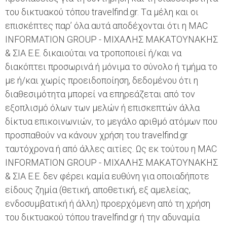
του δικτυακού τόπου travelfind.gr. Tα μέλη και οι
επισκέπτες παρ’ όλα αυτά αποδέχονται ότι η MAC
INFORMATION GROUP - ΜΙΧΑΛΗΣ ΜΑΚΑΤΟΥΝΑΚΗΣ
& ΣΙΑ Ε.Ε. δικαιούται να τροποποιεί ή/και να
διακόπτει προσωρινά ή μόνιμα το σύνολο ή τμήμα το
με ή/και χωρίς προειδοποίηση, δεδομένου ότι η
διαθεσιμότητα μπορεί να επηρεάζεται από τον
εξοπλισμό όλων των μελών ή επισκεπτών άλλα
δίκτυα επικοινωνιών, το μεγάλο αριθμό ατόμων που
προσπαθούν να κάνουν χρήση του travelfind.gr
ταυτόχρονα ή από άλλες αιτίες. Ως εκ τούτου η MAC
INFORMATION GROUP - ΜΙΧΑΛΗΣ ΜΑΚΑΤΟΥΝΑΚΗΣ
& ΣΙΑ Ε.Ε. δεν φέρει καμία ευθύνη για οποιαδήποτε
είδους ζημία (θετική, αποθετική, εξ αμελείας,
ενδοσυμβατική ή άλλη) προερχόμενη από τη χρήση
του δικτυακού τόπου travelfind.gr ή την αδυναμία