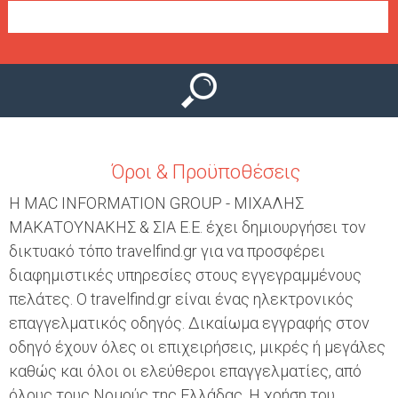
Ο
μ
Ύ
ε
ν
ο
ύ
Όροι & Προϋποθέσεις
Η MAC INFORMATION GROUP - ΜΙΧΑΛΗΣ
ΜΑΚΑΤΟΥΝΑΚΗΣ & ΣΙΑ Ε.Ε. έχει δημιουργήσει τον
δικτυακό τόπο travelfind.gr για να προσφέρει
διαφημιστικές υπηρεσίες στους εγγεγραμμένους
πελάτες. Ο travelfind.gr είναι ένας ηλεκτρονικός
επαγγελματικός οδηγός. Δικαίωμα εγγραφής στον
οδηγό έχουν όλες οι επιχειρήσεις, μικρές ή μεγάλες
καθώς και όλοι οι ελεύθεροι επαγγελματίες, από
όλους τους Νομούς της Ελλάδας. Η χρήση του